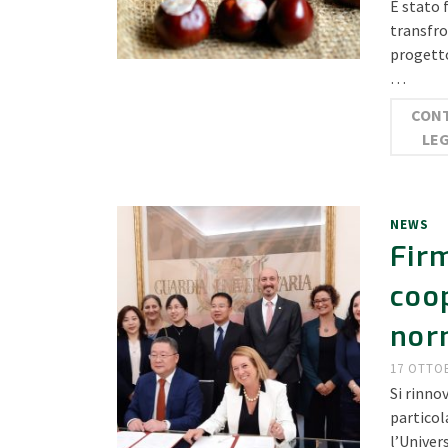
È stato 
transfro
progetto
…
CONT
LE
NEWS
Fir
coop
nor
17 OTTO
Si rinno
particol
l’Unive