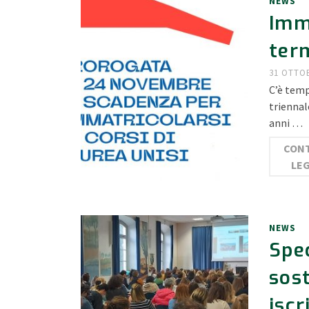
NEWS
Imma
ter
31 OTTO
C’è temp
triennal
anni …
CONT
LE
NEWS
Spec
sost
iscr