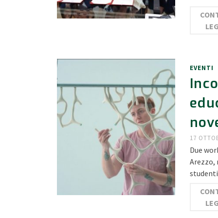
CONT
LE
EVENTI
Inco
edu
nov
17 OTTO
Due work
Arezzo, 
studenti
CONT
LE