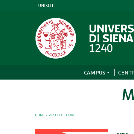
UNISI.IT
CAMPUS
CENT
M
HOME
»
2023
»
OTTOBRE