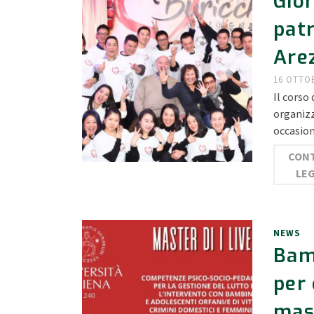
Gio
patr
Are
16 OTTO
Il corso
organizz
occasio
CONT
LE
NEWS
Bam
per 
mas