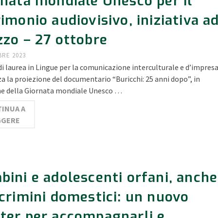
rnata mondiale Unesco per il
imonio audiovisivo, iniziativa a
zzo – 27 ottobre
BRE 2023
 di laurea in Lingue per la comunicazione interculturale e d’impres
a la proiezione del documentario “Buricchi: 25 anni dopo”, in
ne della Giornata mondiale Unesco …
INUA A
GGERE
bini e adolescenti orfani, anche
crimini domestici: un nuovo
ter per accompagnarli e