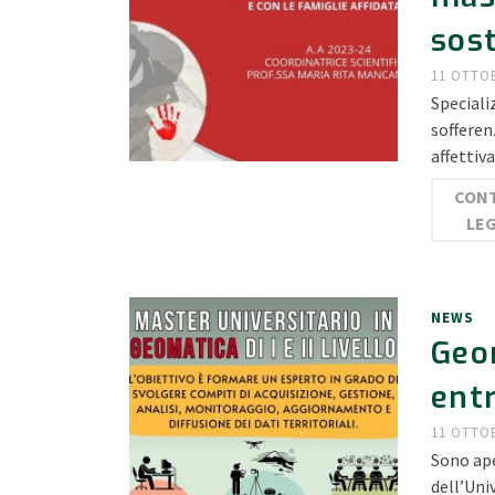
sost
11 OTTO
Speciali
sofferen
affettiv
CONT
LE
NEWS
Geom
entr
11 OTTO
Sono ape
dell’Uni