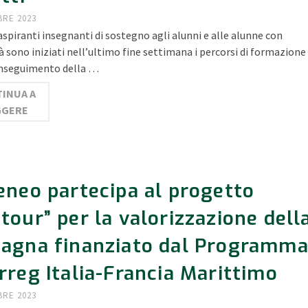
BRE 2023
aspiranti insegnanti di sostegno agli alunni e alle alunne con
tà sono iniziati nell’ultimo fine settimana i percorsi di formazione
conseguimento della …
INUA A
GGERE
eneo partecipa al progetto
tour” per la valorizzazione dell
tagna finanziato dal Programm
rreg Italia-Francia Marittimo
BRE 2023