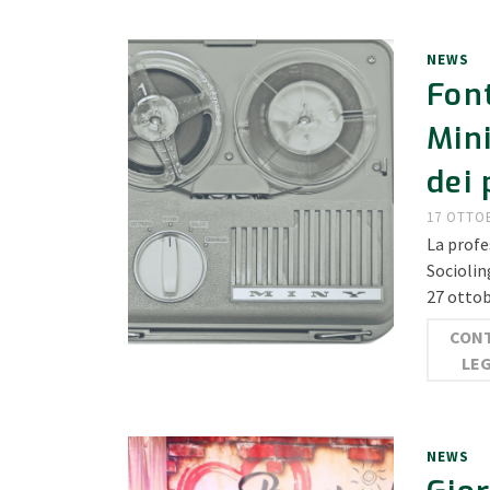
NEWS
Font
Mini
dei 
17 OTTO
La profe
Sociolin
27 ottob
CONT
LE
NEWS