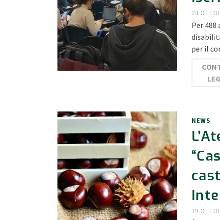
23 OTTO
Per 488 
disabili
per il 
CONT
LE
NEWS
L’At
“Cas
cas
Inte
19 OTTO