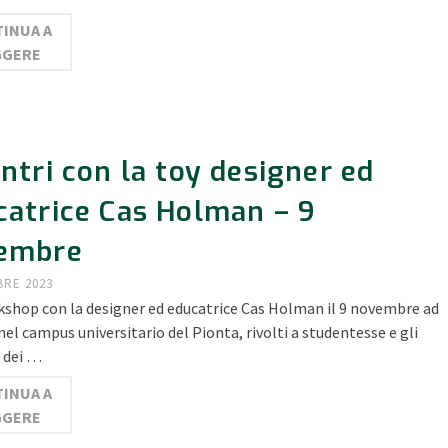
INUA A
GGERE
ntri con la toy designer ed
catrice Cas Holman – 9
embre
BRE 2023
shop con la designer ed educatrice Cas Holman il 9 novembre ad
nel campus universitario del Pionta, rivolti a studentesse e gli
 dei …
INUA A
GGERE