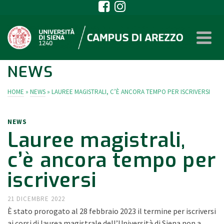
NEWS
HOME
»
NEWS
»
LAUREE MAGISTRALI, C’È ANCORA TEMPO PER ISCRIVERSI
NEWS
Lauree magistrali,
c’è ancora tempo per
iscriversi
21 DICEMBRE 2022
È stato prorogato al 28 febbraio 2023 il termine per iscriversi
ai corsi di laurea magistrale dell’Università di Siena non a