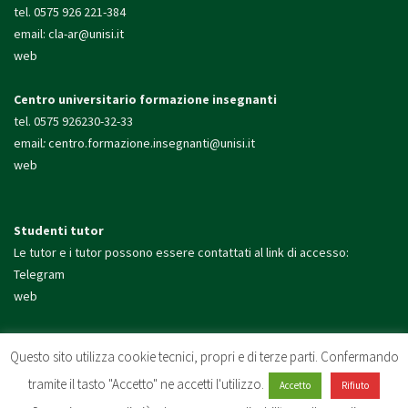
tel. 0575 926 221-384
email:
cla-ar@unisi.it
web
Centro universitario formazione insegnanti
tel. 0575 926230-32-33
email
:
centro.formazione.
insegnanti@unisi.it
web
Studenti tutor
Le tutor e i tutor possono essere contattati al link di accesso:
Telegram
web
Presidio di Arezzo
Questo sito utilizza cookie tecnici, propri e di terze parti. Confermando
tel. 0575 926200
tramite il tasto "Accetto" ne accetti l'utilizzo.
email:
presidio.arezzo@unisi.
it
Accetto
Rifiuto
web