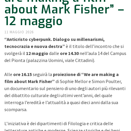
about Mark Fisher” –
12 maggio
11 MAGGIO 2026
“Anticristo cyberpunk. Dialogo su millenarismi,
tecnocrazia e nuova destra”
è il titolo dell’incontro che si
svolgerà il
12 maggio
dalle
ore 14.30
nell’aula 14 del Campus
del Pionta (palazzina Uomini, viale Cittadini).
Alle
ore 16.15
seguirà la
proiezione di “We are making a
film about Mark Fisher”
di Sophie Mellor e Simon Poulter,
un documentario sul pensiero di uno degli autori più rilevanti
del dibattito culturale degli ultimi vent’anni, del quale
interroga l’eredità e l’attualità a quasi dieci anni dalla sua
scomparsa.
L’iniziativa è dei dipartimenti di Filologia e critica delle
letterature antiche e moderne, Scienze storiche e dei beni