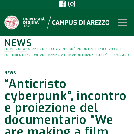
NEWS
HOME
»
NEWS
»
“ANTICRISTO CYBERPUNK”, INCONTRO E PROIEZIONE DEL
DOCUMENTARIO “WE ARE MAKING A FILM ABOUT MARK FISHER” – 12 MAGGIO
NEWS
“Anticristo
cyberpunk”, incontro
e proiezione del
documentario “We
are making a film