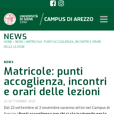
NEWS
HOME
»
NEWS
»
MATRICOLE: PUNTI ACCOGLIENZA, INCONTRI E ORARI
DELLE LEZIONI
NEWS
Matricole: punti
accoglienza, incontri
e orari delle lezioni
16 SETTEMBRE 2025
Dal 22 settembre al 3 novembre saranno attivi nel Campus di
Arezzo i
Punti accoglienza per chi si sta iscrivendo per la