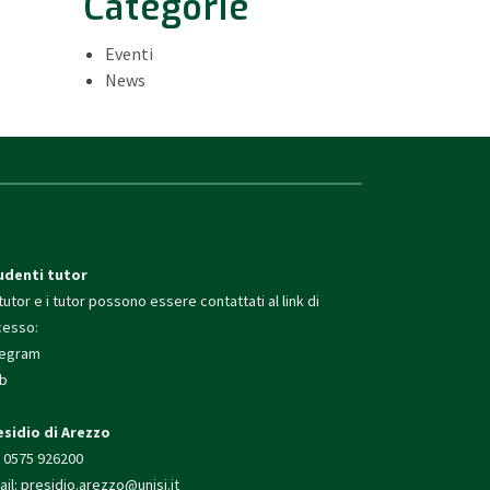
Categorie
Eventi
News
udenti tutor
tutor e i tutor possono essere contattati al link di
cesso:
legram
b
esidio di Arezzo
. 0575 926200
il:
presidio.arezzo@unisi.
it