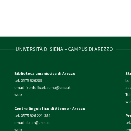
UNIVERSITÀ DI SIENA – CAMPUS DI AREZZO
Biblioteca umanistica di Arezzo
St
tel. 0575 926289
Le 
email:
frontofficebauma@unisi.it
ac
web
Te
we
Centro linguistico di Ateneo - Arezzo
tel. 0575 926 221-384
Pr
email:
cla-ar@unisi.it
tel
web
ema