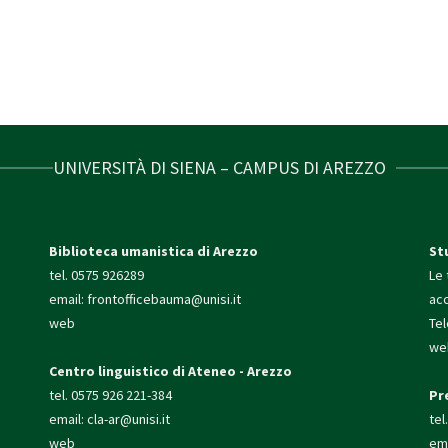
UNIVERSITÀ DI SIENA – CAMPUS DI AREZZO
Biblioteca umanistica di Arezzo
St
tel. 0575 926289
Le 
email:
frontofficebauma@unisi.it
ac
web
Te
we
Centro linguistico di Ateneo - Arezzo
tel. 0575 926 221-384
Pr
email:
cla-ar@unisi.it
tel
web
ema