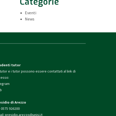
Categorie
Eventi
News
udenti tutor
tutor e i tutor possono essere contattati al link di
cesso:
legram
b
esidio di Arezzo
. 0575 926200
il:
presidio.arezzo@unisi.
it