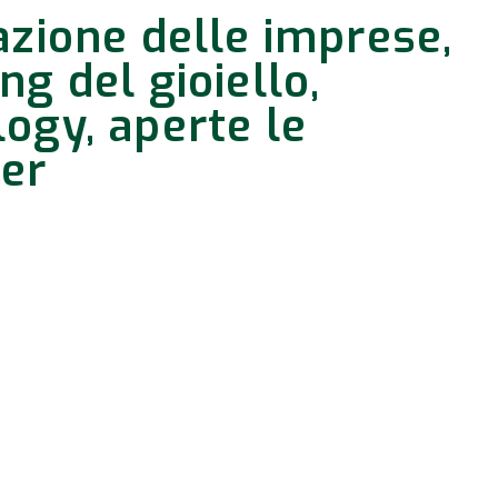
azione delle imprese,
g del gioiello,
ogy, aperte le
ter