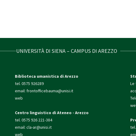
UNIVERSITÀ DI SIENA – CAMPUS DI AREZZO
Biblioteca umanistica di Arezzo
St
tel. 0575 926289
Le 
email:
frontofficebauma@unisi.it
ac
web
Te
we
Centro linguistico di Ateneo - Arezzo
tel. 0575 926 221-384
Pr
email:
cla-ar@unisi.it
tel
web
ema