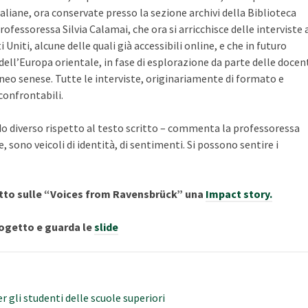
liane, ora conservate presso la sezione archivi della Biblioteca
ofessoressa Silvia Calamai, che ora si arricchisce delle interviste 
 Uniti, alcune delle quali già accessibili online, e che in futuro
ell’Europa orientale, in fase di esplorazione da parte delle docen
neo senese. Tutte le interviste, originariamente di formato e
 confrontabili.
odo diverso rispetto al testo scritto – commenta la professoressa
, sono veicoli di identità, di sentimenti. Si possono sentire i
etto sulle “Voices from Ravensbrück” una
Impact story.
rogetto e guarda le
slide
r gli studenti delle scuole superiori