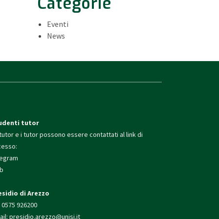
Categorie
Eventi
News
udenti tutor
tutor e i tutor possono essere contattati al link di
cesso:
legram
b
esidio di Arezzo
. 0575 926200
il:
presidio.arezzo@unisi.
it