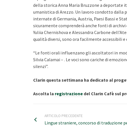
della storica Anna Maria Bruzzone a deportate ita
umanistica di Arezzo. Un lavoro condotto dalla pr
internate di Germania, Austria, Paesi Bassi e Stati
sicuramente comprenderà anche fonti di archivi d
Yuliia Chernishova e Alessandra Carbone dell’Ate
qualità diversi, sono ora facilmente accessibili e
“Le fonti orali influenzano gli ascoltatori in m
Silvia Calamai – . Le voci sono cariche di emozione
silenzi”.
Clarin questa settimana ha dedicato al prog
Ascolta la
registrazione
del Clarin Cafè sul p
ARTICOLO PRECEDENTE
Lingue straniere, concorso di traduzione pe