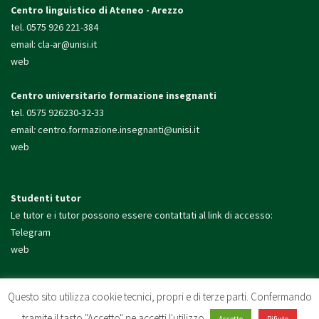
Centro linguistico di Ateneo - Arezzo
tel. 0575 926 221-384
email:
cla-ar@unisi.it
web
Centro universitario formazione insegnanti
tel. 0575 926230-32-33
email
:
centro.formazione.
insegnanti@unisi.it
web
Studenti tutor
Le tutor e i tutor possono essere contattati al link di accesso:
Telegram
web
Presidio di Arezzo
Questo sito utilizza cookie tecnici, propri e di terze parti. Confermando
tel. 0575 926200
tramite il tasto "Accetto" ne accetti l'utilizzo.
email:
presidio.arezzo@unisi.
it
Accetto
Rifiuto