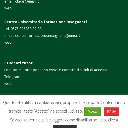
email:
cla-ar@unisi.it
web
Centro universitario formazione insegnanti
tel. 0575 926230-32-33
email
:
centro.formazione.
insegnanti@unisi.it
web
Studenti tutor
Le tutor e i tutor possono essere contattati al link di accesso:
Telegram
web
Presidio di Arezzo
Questo sito utilizza cookie tecnici, propri e di terze parti. Confermando
tel. 0575 926200
tramite il tasto "Accetto" ne accetti l'utilizzo.
email:
presidio.arezzo@unisi.
it
Accetto
Rifiuto
web
Se vuoi saperne di più e leggere come disabilitarne l'uso, clicca