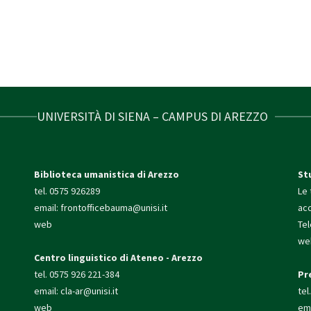
UNIVERSITÀ DI SIENA – CAMPUS DI AREZZO
Biblioteca umanistica di Arezzo
St
tel. 0575 926289
Le 
email:
frontofficebauma@unisi.it
ac
web
Te
we
Centro linguistico di Ateneo - Arezzo
tel. 0575 926 221-384
Pr
email:
cla-ar@unisi.it
tel
web
ema