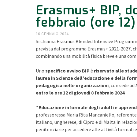
Erasmus+ BIP, d
febbraio (ore 12)
16 GENNAIO 2024
Si chiama Erasmus Blended Intensive Programme (
prevista dal programma Erasmus+ 2021-2027, che
combinando una mobilità fisica breve e una com
Uno
specifico avviso BIP
è
riservato alle stud
laurea in Scienze dell’educazione e della fo
pedagogica nelle organizzazioni
, con sede ad
entro le ore 12 di giovedì 8 febbraio 2024
.
“Educazione informale degli adulti e apprend
professoressa Maria Rita Mancaniello, referente 
italiano, ungherese, di Cipro e di Malta in relazion
penitenziarie per accedere alle attività formali e