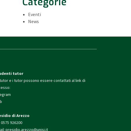
Categorie
Eventi
News
udenti tutor
tutor e i tutor possono essere contattati al link di
cesso:
legram
b
esidio di Arezzo
. 0575 926200
il:
presidio.arezzo@unisi.
it