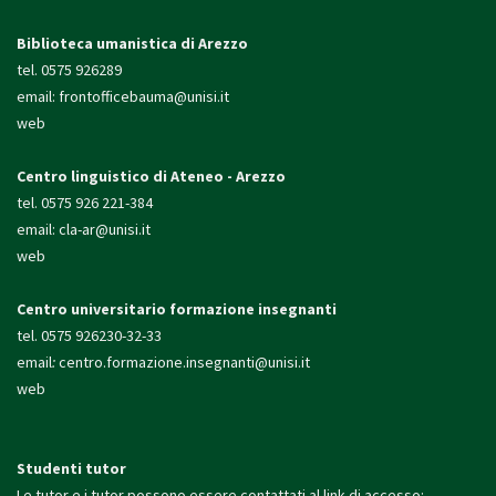
Biblioteca umanistica di Arezzo
tel. 0575 926289
email:
frontofficebauma@unisi.it
web
Centro linguistico di Ateneo - Arezzo
tel. 0575 926 221-384
email:
cla-ar@unisi.it
web
Centro universitario formazione insegnanti
tel. 0575 926230-32-33
email
:
centro.formazione.
insegnanti@unisi.it
web
Studenti tutor
Le tutor e i tutor possono essere contattati al link di accesso: