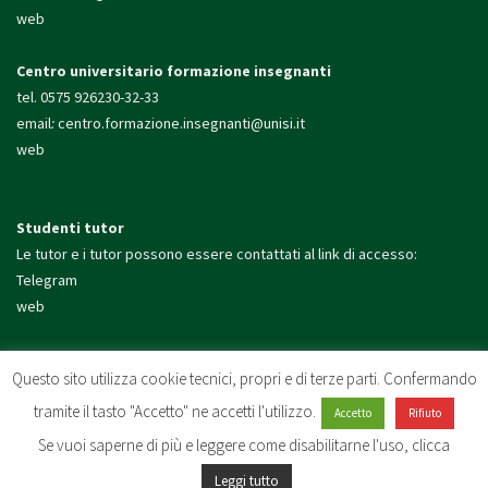
web
Centro universitario formazione insegnanti
tel. 0575 926230-32-33
email
:
centro.formazione.
insegnanti@unisi.it
web
Studenti tutor
Le tutor e i tutor possono essere contattati al link di accesso:
Telegram
web
Presidio di Arezzo
Questo sito utilizza cookie tecnici, propri e di terze parti. Confermando
tel. 0575 926200
tramite il tasto "Accetto" ne accetti l'utilizzo.
email:
presidio.arezzo@unisi.
it
Accetto
Rifiuto
web
Se vuoi saperne di più e leggere come disabilitarne l'uso, clicca
Leggi tutto