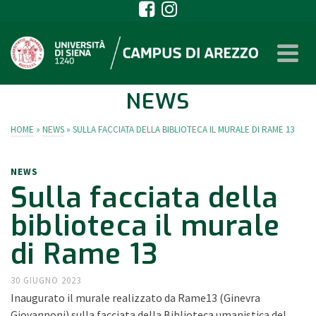
NEWS
HOME
»
NEWS
»
SULLA FACCIATA DELLA BIBLIOTECA IL MURALE DI RAME 13
NEWS
Sulla facciata della
biblioteca il murale
di Rame 13
30 GIUGNO 2023
Inaugurato il murale realizzato da Rame13 (Ginevra
Giovannoni) sulla facciata della Biblioteca umanistica del