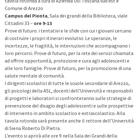
tavola rotonda a cura di Azienda Usl Toscana sud est e
Comune di Arezzo
Campus del Pionta
, Sala dei grandi della Biblioteca, viale
Cittadini 33 –
ore 9-13
Prove di futuro: i tentativi e le sfide con cui i giovani cercano
di costruire i propri itinerari evolutivi. Le speranze, le
incertezze, le fragilità, le interruzioni che accompagnano i
loro percorsi. Prove di futuro, per la rete dei servizi chiamata
ad offrire opportunità, protezione e cura agli adolescenti e
alle loro famiglie. Prove di futuro, per la promozione di una
salute mentale di comunità.
I dirigenti scolastici di tutte le scuole secondarie di Arezzo,
gli psicologi della ASL, docenti dell’Università e responsabili
di progetti e laboratori si confronteranno sulle strategie di
prevenzione del disagio degli adolescenti e sulle prospettive
di intervento in ambito scolastico e extrascolastico. Alla
tavola rotonda sarà presente anche il rettore dell’Università
di Siena Roberto Di Pietra.
L’evento si aprirà alle ore 9 nella Sala dei Grandi della