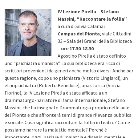
IV Lezione Pirella – Stefano
Massini, “Raccontare la follia”
a cura di Silvia Calamai
Campus del Pionta
, viale Cittadini
33 – Sala dei Grandi della Biblioteca
–
ore 17.30-18.30
Agostino Pirella è stato definito
uno “psichiatra umanista”. La sua biblioteca era ricca di
scrittori provenienti da generi anche molto diversi. Anche per
questa ragione, dopo uno psichiatra (Vittorio Lingiardi), un
etnopsichiatra (Roberto Beneduce), una storica (Vinzia
Fiorino), la IV Lezione Pirella è stata affidata a un
drammaturgo-narratore di fama internazionale, Stefano
Massini, che ha insegnato Drammaturgia proprio nelle aule
del Pionta e che affronterà temi di grande rilevanza pubblica
e sociale. Cosa significa raccontare la follia in teatro? Come
possiamo narrare la malattia mentale? Perché è
importante, oggi, parlare di malattia e disagio mentale e