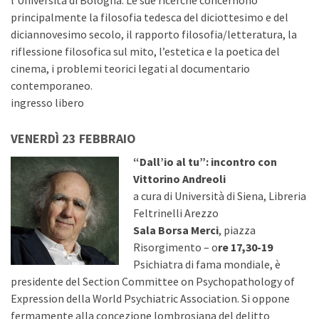
l’Università di Bologna. Le sue ricerche concernono
principalmente la filosofia tedesca del diciottesimo e del
diciannovesimo secolo, il rapporto filosofia/letteratura, la
riflessione filosofica sul mito, l’estetica e la poetica del
cinema, i problemi teorici legati al documentario
contemporaneo.
ingresso libero
VENERDÌ 23 FEBBRAIO
“Dall’io al tu”: incontro con
Vittorino Andreoli
a cura di Università di Siena, Libreria
Feltrinelli Arezzo
Sala Borsa Merci
, piazza
Risorgimento – o
re 17,30-19
Psichiatra di fama mondiale, è
presidente del Section Committee on Psychopathology of
Expression della World Psychiatric Association. Si oppone
fermamente alla concezione lombrosiana del delitto