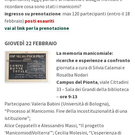
ricordare cosa sono stati i manicomi?
ingresso su prenotazione
: max 120 partecipanti (entro il 18
febbraio)
posti esauriti
vai al link per la prenotazione
GIOVEDÌ 22 FEBBRAIO
La memoria manicomiale:
ricerche e esperienze a confronto
giornata a cura di Silvia Calamai e
Rosalba Nodari
Campus del Pionta
, viale Cittadini
33 – Sala dei Grandi della biblioteca
–
ore 9-13
Partecipano: Valeria Babini (Università di Bologna),
“Processo al Manicomio. Fine della incostituzionalità di una
istituzione”;
Alice Ceppatelli e Alessandro Massi, “Il progetto
‘ManicomiodiVolterra’”; Cecilia Molesini, “L’esperienza di